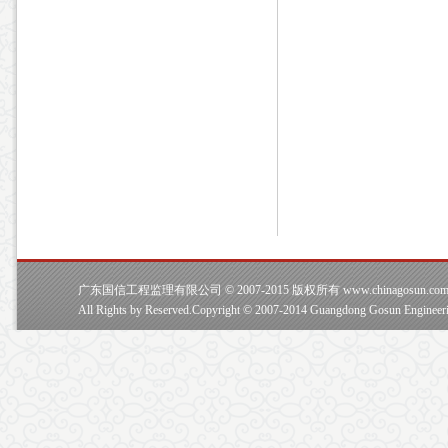
广东国信工程监理有限公司 © 2007-2015 版权所有 www.chinagosun.co
All Rights by Reserved.Copyright © 2007-2014 Guangdong Gosun Engineeri