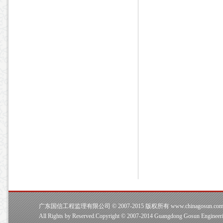
广东国信工程监理有限公司 © 2007-2015 版权所有 www.chinagosun.co
All Rights by Reserved.Copyright © 2007-2014 Guangdong Gosun Engineeri