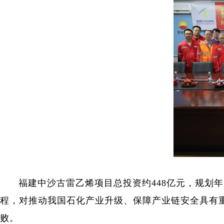
福建
中沙古雷乙烯项目总投资约
448
亿元，规划年
程，对推动我国石化产业升级、保障产业链安全具有
败。