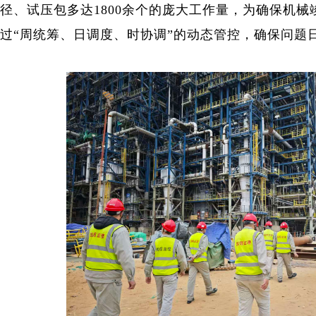
径、试压包多达
1800
余个的庞大工作量，为确保机械
过“周统筹、日调度、时协调”的动态管控，确保问题