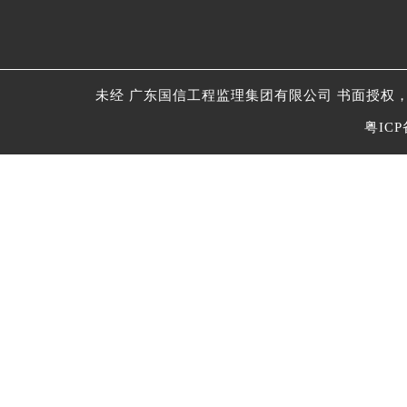
未经 广东国信工程监理集团有限公司 书面授权，
粤ICP