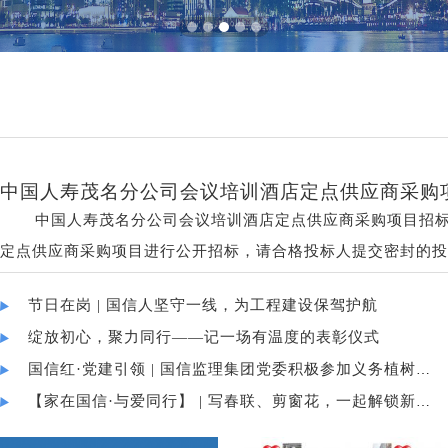
中国人寿茂名分公司会议培训酒店定点供应商采购
中国人寿茂名分公司会议培训酒店定点供应商采购项目招标公告 中国人寿保险股份有限公司茂名分公司（以下简称“中国人寿”）就中国人寿茂名分公
定点供应商采购项目进行公开招标，请合格投标人提交密封的投标文件。 一、项目名称： 中国人寿茂名分公司会议培训酒店定点供应商采购
12681102 三、招标内容： 1．本项目共1包，项目预算1215000.00元（含税），相关采购需求详见下表： （一）采购内容 （二）采购适用范围：本项目采购由中国人寿
节日在岗 | 国信人坚守一线，为工程建设保驾护航
保险股份有限公司茂名分公司全辖，本项目采购结果也适用于中
绽放初心，聚力同行——记一场有温度的表彰仪式
中采用直接选定的方式选定最符合当次需求的一家;招标人不保
国信红·党建引领 | 国信监理集团党委积极参加义务植树主题党日活动
一概不承担任何责任。 （三）其他内容 （1）招标人在会议项目召开前一天获得已预定25%的房间号码，中标人须按要求在指定的房卡牌上录入对应的参会人员姓名，同
【家在国信·与爱同行】 | 写春联、剪窗花，一起解锁新年好运！
时在会议项目报到当天中午12：00前将预定房间房卡制作完成，以便于会议报到当天顺利完成入住登
布置： 1）主席台：要求提供有线/无线麦克风数个。配置茶水杯（或者瓶装矿泉水）。茶水提供及服务人员包含在会场租赁成本中。 2）会场布置：中标人必须于项目召