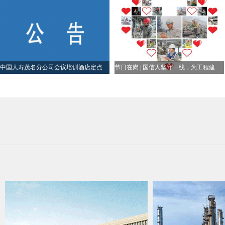
开前一天完成会场布置，包括U型、课堂式、围桌型、剧院式等供选择，按照
责在酒店大堂设立专用接待台，并提供相应工作人员协助招标人会
用支付 1）每次会议安排前，中标人应向招标人提供书面的会议报价单，招标人收到会议报价单由负责人签署做书面确认。中标人收到招标人的书面确认后，按照招标人确
认的内容开始操作。 2）会议及培训所发生费用均须经双方确认，所有服务费用以最终实际发生为准，所有服务费用在活动项目结束前由甲乙双方核算认可，甲方保证在双
中国人寿茂名分公司会议培训酒店定点供应商采购项目招标公告
节日在岗 | 国信人坚守一线，为工程建设保驾护航
方核算认可后60天内一次性向乙方付款，甲方超过约定期限60天付款的
会后一次性支付，不支持预付款及押金担保（含信用卡、现金、公司担保含等形式）。 4）中标人收取服务费用前，应向招
额为含增值税价格，除经双方书面约定的情况外，中标人将不会
策调整的，增值税税额按调整后的税率执行，不含税价格不变，双方按不含税价格和
价格。除经双方书面约定的情况外，中标人将不会在合同价款之外另行收取适用于该业务的增值
或采购人累计支付费用达到本项目约定总金额的，本合同自动终止（先到先达）。 3.本项目不允许合同转包。 四、合格投标人必
标人的投标： 1．具有独立承担民事责任的能力：供应商应提交有效的营业执照（或事业法人登记证等相关证明）副本复印件。分支机构投标的，须提供总公司和分公司营
业执照副本复印件，总公司出具给分支机构的授权书。供应商应提供相应资料并加盖公章。 2．具有依法缴纳税收和
6个月内任意1个月依法缴纳税收和社会保障资金的相关材料。如依
良好的商业信誉和健全的财务会计制度：供应商应提供2025