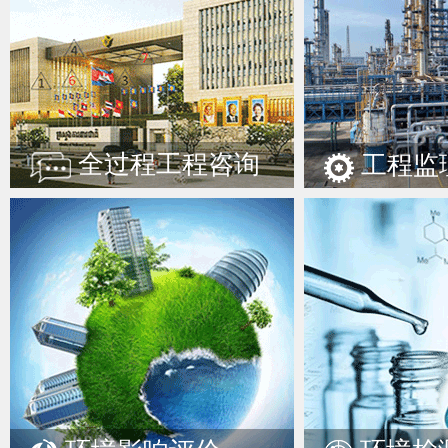
如供应商新成立的，则提供成立时间后任意1个月或季度财务报
加盖公章。 4．具有履行合同所必需的设备和专业技术能力：供应商需具有会议培训场地或酒店住宿项目的服务能力，能开具对应服务内容的发票。供应商必须对真实性负
责，提供有关证明文件或承诺函，并加盖公章。 5．供应商未被列入“信用中国”网站(www.creditchina.gov.cn)“失信被执行人”或“重大税收违法失信主体名单”或“政府采购
严重违法失信行为记录名单”；不处于中国政府采购网(www.cc
标（响应）截止时间当天在“信用中国”网站（www.creditchina.
全过程工程咨询
工程监
提供相关证明资料）。供应商应提供网站查询结果截图，并加盖公章。 6．参加采购活动前3年内，在经营活动中没有重大违法记录：详见投标函。重
应商因违法经营受到刑事处罚或者责令停产停业、吊销许可证或
例>第十九条第一款“较大数额罚款"具体适用问题的意见》（财库（2022）3号）执行）。 7．与招标人存在利害关
得参加投标。本项目不接受单位负责人为同一人或者存在直接控股、管理关系
标。供应商应提供承诺函或声明函，并加盖公章。 9．本项目不接受联合体投标。供应商应提供承诺函或声明函，并加盖公章。 五、供应商报名及领取招标文件 1.招标文
件的获取时间：2026年8月6日至2026年8月13日，每天上午09:00:00至11:
商可选择以下任一方式办理投标登记获取招标文件： 投标人应先在中国人寿集中采购平台（https://cpmsx.e-chinalife.com:8067/ocps/anncmnt-web/webfile/index.html）
进行注册，完成注册后，对完成注册后的页面进行截图并加盖公章。 方式一：由投标人携采购平台注册截图、采购文件登记表、营业执照副本复印件、法定
及法定代表人授权委托书（授权委托书需注明联系人、联系方式
代表人到现场则无需提供）、法定代表人身份证复印件至茂名市