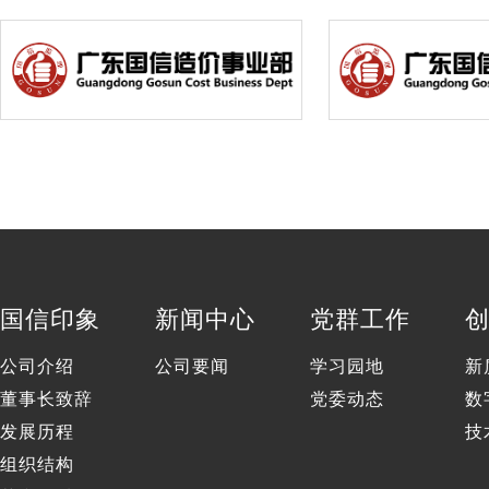
不接受。 九、投标地点和开标地点 投标地点：茂名市官渡桥南中区二栋一楼1号会议室。 开标地点：茂名市官渡桥南中区二栋一楼1号会议室。 十、公告发布媒介 本项目
招标公告同时在中国人寿集中采购平台（https://cpmsx.e-chinalife
（http://www.cebpubservice.com/）、中国金融集中采购网（h
布。 十一、对本项目的询问请按照以下方式联系： 1.招标人信息 名称：中国人寿保险股份有限公司茂名分公司 地址：茂名市新福五路170号 招标人联系方式：黄工
0668-2991371 监督代表联系方式：罗凤 0668-2938952 中国人寿集中采购平台系统注册、招标文件购买及质疑澄清等，请联系招标代理机构： 招标代理机构名称：广东
国信工程监理集团有限公司 地址：茂名市官渡桥南中区二栋 项目联系人：李工 联系方式：0668-3992179 邮箱：657977213@qq.com 2.招标人投诉事宜联系人 联 系
人：罗凤 邮 箱：657977213@qq.com（仅限投诉质疑） 电话： 0668-2938952 招标人：中国人寿保险股份有限公司茂名分公司 招标代理机构：广东国信工程监理集
团有限公司 2026年8月6日
国信印象
新闻中心
党群工作
公司介绍
公司要闻
学习园地
新
董事长致辞
党委动态
数
发展历程
技
组织结构