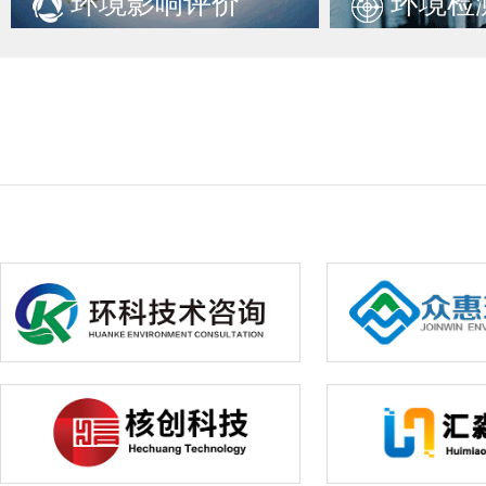
环境影响评价
环境检
份，其他组织可提供负责人或经营者的身份证复印件及其授权委托书）。 方式二：投标人可将采购平台注册截图、采购文件登记表、营业执照副
明书及法定代表人授权委托书（授权委托书需注明联系人、联系
（如法定代表人参与报名则无需提供）、法定代表人身份证复印
式发送至招标代理机构邮箱(657977213@qq.com)并电话
章，以上资料一式两份，其他组织可提供负责人或经营者的身份证复印件及其授权委托书）。 邮寄收件地址：茂名市
3992179，李工。 3.招标文件的售价：300元，售后不退。 六、提问截止时间和答复时间 （1）提问及答复 1.各投标人可以书面形式向招标人及招标代理公司在中国人寿
集中采购平台中进行提问，同时提供文件WORD版及盖章扫描件PDF版。 2.投标人质疑期限：投标截止日期10日前。 3.采购人答疑期限：投标截止
与修改 招标人可对已发出的招标文件进行必要的澄清和修改。澄清或者修改的内容可能影响投标文件编制的，在投标截止时间至少十五日前，以书面形式在中国人寿集中
采购平台统一发布；不足十五日的，顺延提交投标文件的截止时间。修改的内容为招标文件的组成部分。
交投标文件时间：2026年8月27日09:00:00-9:30:00（北京时间） 2.递交投标文件截止时间：2026年8月27日9:30:00 （北京时间） 3.开标时间：2026年8月27日9:3
（北京时间） 八、投标人的法定代表人或其授权的投标人代表投标时需携带资料（具体要求请参见第二部分投标人须知） 1.法人授权委托书原件2份（1份密封在投标文件
正本内，1份在投标现场提供）。 2.单独密封的投标文件电子版。应注明项目名称、项目编号及投标人全称并注明“投标文件电子版”字样。 3.单独密封的投标文件正副本。
投标文件正本、副本首页显著位置应注明项目名称、项目编号及投标人全称。 4.法定代表人本人或其授权的投标人代表身份证原件。 5.
封于一个信封内并注明“开标一览表”字样在投标现场提供；投标文件正副本中同时提供）。 上述文件应在规定时间